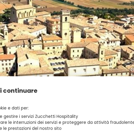
i continuare
ie e dati per
zbe_arrow_back
INDIETRO
e gestire i servizi Zucchetti Hospitality
are le interruzioni dei servizi e proteggere da attività fraudolent
e le prestazioni del nostro sito