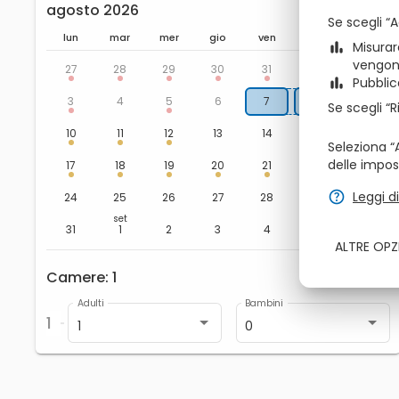
agosto 2026
zbe_chevron_left
zbe_chevron_right
Se scegli “
lun
mar
mer
gio
ven
sab
dom
zbe_bar_chart
Misurar
ago
vengono
1
2
27
28
29
30
31
zbe_bar_chart
Pubblic
8
9
3
4
5
6
7
Se scegli “R
15
16
10
11
12
13
14
Seleziona “A
delle impos
22
23
17
18
19
20
21
zbe_help
Leggi d
29
30
24
25
26
27
28
set
5
6
31
1
2
3
4
ALTRE OPZ
Camere
1
zbe_remove
zbe_add
Adulti
Bambini
1
1
0