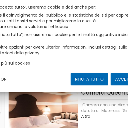
1
1
Camera
Di
zbe_info
Accetta tutto”, useremo cookie e dati anche per
Queste sono le nostre proposte per te, scegli la tua pr
e il coinvolgimento del pubblico e le statistiche dei siti per cap
 usati i nostri servizi e per migliorarne la qualità
Camera Deluxe T
are annunci e valutarne l'efficacia
ifiuta tutto”, non useremo i cookie per le finalità aggiuntive indic
Camera con una dimens
dotata di: Materassi "S
ltre opzioni” per avere ulteriori informazioni, inclusi dettagli sull
System con topper insid
Altro
tazioni della privacy
Isolamento acustico, O
Accappatoio in morbida
i più sui cookies
ciabattine da camera (di
Smart TV LCD 43", Pavi
IONI
RIFIUTA TUTTO
privato con doccia, Aria
ACCET
gratuita, Lenzuola in pu
Asciugacapelli, Servizio 
Camera Queen 
Minibar e Cassetta di si
telefonicaIngresso grat
Camera con una dimens
Fit (150mt dall'hotel).
dotata di: Materassi "S
FUMATORIPALESTRA GRAT
System con topper insid
Altro
letto matrimoniale + 1 si
Isolamento acustico, O
singoliPREFERENZA LETT
Accappatoio in morbida