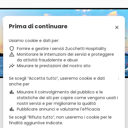
informativa sulla privacy
cookie policy
accessibilità
€
zbe_brand_facebook
zbe_brand_instagram
zbe_language
IT
Prima di continuare
zbe_close
Usiamo cookie e dati per
zbe_star_rate
zbe_star_rate
zbe_star_rate
Hotel Ossidiana
zbe_shield
Fornire e gestire i servizi Zucchetti Hospitality
zbe_warning
Monitorare le interruzioni dei servizi e proteggere
da attività fraudolente e abusi
zbe_call
090986006
zbe_insights
Misurare le prestazioni del nostro sito
zbe_mail
info@hotelossidiana.it
zbe_info
Info
Se scegli “Accetta tutto”, useremo cookie e dati
anche per
Check-in
Check-out
Notti
zbe_calendar_today
zbe_calendar_today
zbe_bar_chart
Misurare il coinvolgimento del pubblico e le
10 ago 2026
11 ago 2026
1
statistiche dei siti per capire come vengono usati i
nostri servizi e per migliorarne la qualità
zbe_bar_chart
Pubblicare annunci e valutarne l'efficacia
agosto 2026
zbe_chevron_left
zbe_chevron_right
Se scegli “Rifiuta tutto”, non useremo i cookie per le
lun
mar
mer
gio
ven
sab
dom
finalità aggiuntive indicate.
ago