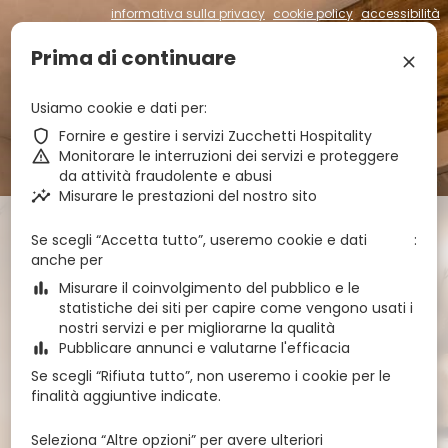
informativa sulla privacy
cookie policy
accessibilità
€
zbe_brand_facebook
zbe_brand_tripadvisor
Prima di continuare
zbe_language
IT
zbe_close
Usiamo cookie e dati per
zbe_shield
Fornire e gestire i servizi Zucchetti Hospitality
zbe_call
0463986104
zbe_warning
Monitorare le interruzioni dei servizi e proteggere
zbe_mail
info@hotelfolgarida.it
da attività fraudolente e abusi
zbe_info
Info
zbe_insights
Misurare le prestazioni del nostro sito
Check-in
Check-out
Notti
zbe_calendar_today
zbe_calendar_today
Se scegli “Accetta tutto”, useremo cookie e dati
6 ago 2026
7 ago 2026
1
anche per
zbe_bar_chart
Misurare il coinvolgimento del pubblico e le
agosto 2026
zbe_chevron_left
zbe_chevron_right
statistiche dei siti per capire come vengono usati i
nostri servizi e per migliorarne la qualità
lun
mar
mer
gio
ven
sab
dom
zbe_bar_chart
Pubblicare annunci e valutarne l'efficacia
ago
Se scegli “Rifiuta tutto”, non useremo i cookie per le
1
2
27
28
29
30
31
finalità aggiuntive indicate.
8
9
3
4
5
6
7
Seleziona “Altre opzioni” per avere ulteriori